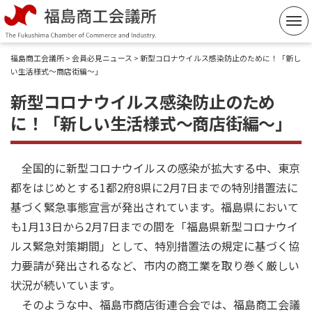
コ
ン
テ
福島商工会議所
>
会員必見ニュース
> 新型コロナウイルス感染防止のために！「新し
ン
い生活様式～商店街編～」
ツ
新型コロナウイルス感染防止のため
へ
に！「新しい生活様式～商店街編～」
ス
キ
ッ
全国的に新型コロナウイルスの感染が拡大する中、東京
プ
都をはじめとする1都2府8県に2月7日までの特別措置法に
基づく緊急事態宣言が発出されています。福島県において
も1月13日から2月7日までの間を「福島県新型コロナウイ
ルス緊急対策期間」として、特別措置法の規定に基づく協
力要請が発出されるなど、市内の商工業を取り巻く厳しい
状況が続いています。
そのような中、福島市商店街連合会では、福島商工会議