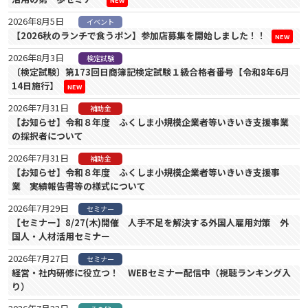
2026年8月5日
イベント
【2026秋のランチで食うポン】参加店募集を開始しました！！
NEW
2026年8月3日
検定試験
〔検定試験〕第173回日商簿記検定試験１級合格者番号【令和8年6月
14日施行】
NEW
2026年7月31日
補助金
【お知らせ】令和８年度 ふくしま小規模企業者等いきいき支援事業
の採択者について
2026年7月31日
補助金
【お知らせ】令和８年度 ふくしま小規模企業者等いきいき支援事
業 実績報告書等の様式について
2026年7月29日
セミナー
【セミナー】8/27(木)開催 人手不足を解決する外国人雇用対策 外
国人・人材活用セミナー
2026年7月27日
セミナー
経営・社内研修に役立つ！ WEBセミナー配信中（視聴ランキング入
り）