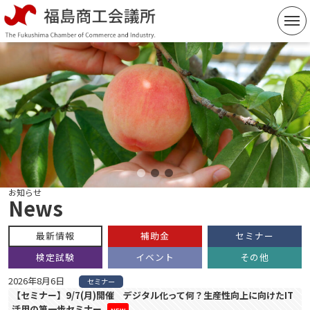
コ
ン
テ
ン
ツ
へ
ス
キ
ッ
プ
お知らせ
News
最新情報
補助金
セミナー
検定試験
イベント
その他
2026年8月6日
セミナー
【セミナー】9/7(月)開催 デジタル化って何？生産性向上に向けたIT
活用の第一歩セミナー
NEW