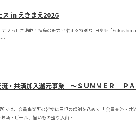
ェス in えきまえ2026
せ ナツらしさ満載！福島の魅力で染まる特別な1日🎐✨「Fukushima
0…
 会員交流・共済加入還元事業 ～ＳＵＭＭＥＲ Ｐ
所では、会員事業所の皆様に日頃の感謝を込めて「 会員交流・共済
のお酒・ビール、旨いもの盛り沢山…