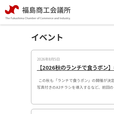
コ
ン
テ
ン
ツ
イベント
へ
ス
キ
2026年8月5日
ッ
【2026秋のランチで食うポン
プ
この秋も「ランチで食うポン」の開催が決定
写真付きのA3チラシを導入するなど、前回