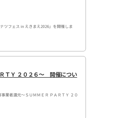
ナツフェス in えきまえ2026」を開催しま
ＡＲＴＹ ２０２６～ 開催につい
事業者還元～ＳＵＭＭＥＲ ＰＡＲＴＹ ２０