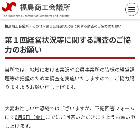
コ
ン
テ
福島商工会議所
>
その他
> 第１回経営状況等に関する調査のご協力のお願い
ン
第１回経営状況等に関する調査のご協
ツ
力のお願い
へ
ス
キ
当所では、地域における業況や会員事業所の皆様の経営課
ッ
題等の把握のため本調査を実施いたしますので、ご協力賜
プ
りますようお願い申し上げます。
大変お忙しい中恐縮ではございますが、下記回答フォーム
にて
6月6日（金）
までにご回答いただきますようお願い申
し上げます。