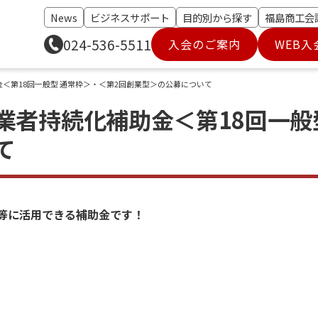
News
ビジネスサポート
目的別から探す
福島商工会
024-536-5511
入会のご案内
WEB入
金＜第18回一般型 通常枠＞・＜第2回創業型＞の公募について
業者持続化補助金＜第18回一般
て
等に活用できる補助金です！