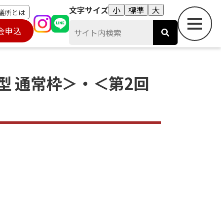
文字サイズ
小
標準
大
議所とは
会申込
型 通常枠＞・＜第2回