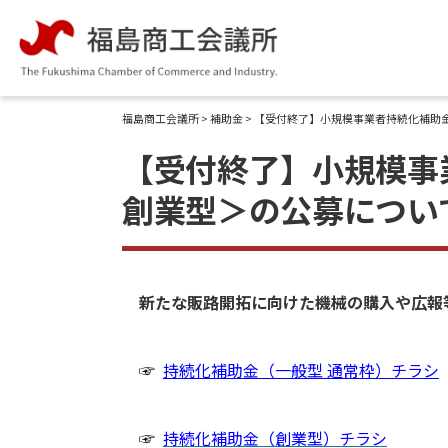
コ
ン
テ
ン
福島商工会議所
>
補助金
> 【受付終了】小規模事業者持続化補助
ツ
へ
【受付終了】小規模事
ス
創業型＞の公募につい
キ
ッ
プ
新たな販路開拓に向けた機械の購入や広報
☞
持続化補助金（一般型 通常枠）チラシ
☞
持続化補助金（創業型）チラシ