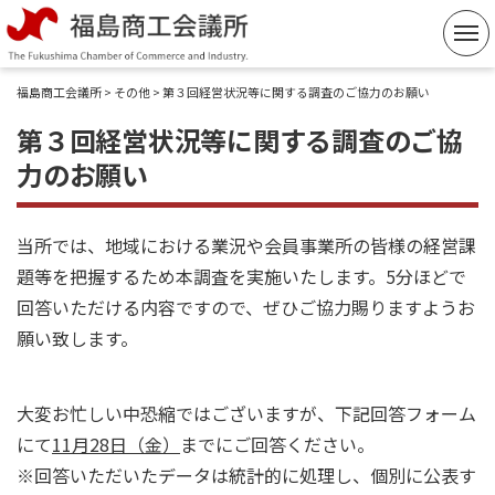
コ
ン
テ
福島商工会議所
>
その他
> 第３回経営状況等に関する調査のご協力のお願い
ン
第３回経営状況等に関する調査のご協
ツ
力のお願い
へ
ス
キ
当所では、地域における業況や会員事業所の皆様の経営課
ッ
題等を把握するため本調査を実施いたします。5分ほどで
プ
回答いただける内容ですので、ぜひご協力賜りますようお
願い致します。
大変お忙しい中恐縮ではございますが、下記回答フォーム
にて
11月28日（金）
までにご回答ください。
※回答いただいたデータは統計的に処理し、個別に公表す