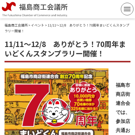
コ
ン
テ
福島商工会議所
>
イベント
> 11/11～12/8 ありがとう！70周年まいどくんスタンプ
ン
ラリー開催！
ツ
11/11～12/8 ありがとう！70周年ま
へ
いどくんスタンプラリー開催！
ス
キ
ッ
プ
福島市
商店街
連合会
では、
参加店
共通お